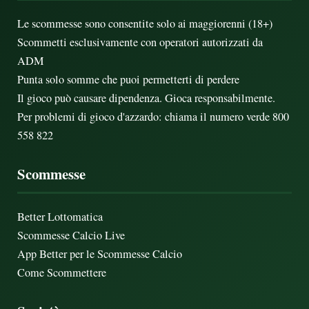
Le scommesse sono consentite solo ai maggiorenni (18+)
Scommetti esclusivamente con operatori autorizzati da
ADM
Punta solo somme che puoi permetterti di perdere
Il gioco può causare dipendenza. Gioca responsabilmente.
Per problemi di gioco d'azzardo: chiama il numero verde 800
558 822
Scommesse
Better Lottomatica
Scommesse Calcio Live
App Better per le Scommesse Calcio
Come Scommettere