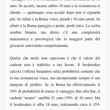
euro. Se accetti, incassi subito 18 euro e la scommessa si
chiude — qualunque cosa accada dopo non ti riguarda
più. Se rifiuti e la Roma vince, prendi i 30 euro pieni. Se
rifiuti e la Roma pareggia o perde, perdi tutto. La scelta
sembra binaria, ma dietro c’è una complessità
matematica e psicologica che la maggior parte dei
giocatori sottovaluta completamente.
Quello che molti non capiscono è che il valore del
cashout non è stabilito a tuo favore. Il bookmaker
calcola l’offerta basandosi sulla probabilità corrente che
la tua scommessa vinca, ma incorporando sempre il suo
margine di profitto. Se la Roma ha effettivamente il
70% di probabilità di tenere il vantaggio fino alla fine, il
cashout “neutro” sarebbe 21 euro (70% di 30 euro). Ma
il bookmaker ti offre 18 euro, trattenendo circa il 15%