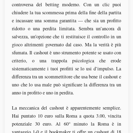
controversa del betting moderno. Con un clic puoi
chiudere la tua scommessa prima della fine della partita
e incassare una somma garantita — che sia un profitto
ridotto o una perdita limitata. Sembra un’ancora di
salvezza, un’opzione che ti restituisce il controllo in un
gioco altrimenti governato dal caso. Ma la verità è più
sfumata. Il cashout è uno strumento potente se usato con
criterio, o una trappola psicologica che erode
sistematicamente i tuoi profitti se lo usi d’impulso. La
differenza tra un scommettitore che usa bene il cashout e
uno che lo usa male può significare la differenza tra un
anno in profitto e uno in perdita.
La meccanica del cashout è apparentemente semplice.
Hai puntato 10 euro sulla Roma a quota 3.00, vincita
potenziale 30 euro. Al 60° minuto la Roma è in
vantaggio 1-0 e il bookmaker ti offre un cashout di 18