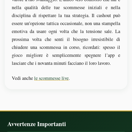
nella qualità delle tue scommesse iniziali e nella
disciplina di rispettare la tua strategia. Il cashout può
essere un’opzione tattica occasionale, non una stampella
emotiva da usare ogni volta che la tensione sale. La
prossima volta che senti il bisogno irresistibile di
chiudere una scommessa in corso, ricordati: spesso il
gioco migliore è semplicemente spegnere l’app e
lasciare che i novanta minuti facciano il loro lavoro.
Vedi anche
le scommesse live
.
Avvertenze Importanti