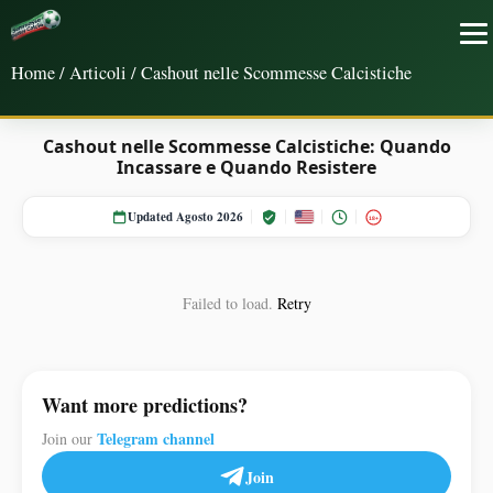
Home
/
Articoli
/
Cashout nelle Scommesse Calcistiche
Cashout nelle Scommesse Calcistiche: Quando
Incassare e Quando Resistere
Updated Agosto 2026
18+
Failed to load.
Retry
Want more predictions?
Telegram channel
Join our
Join