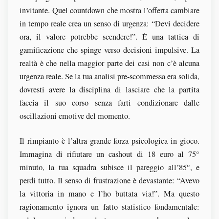
invitante. Quel countdown che mostra l’offerta cambiare
in tempo reale crea un senso di urgenza: “Devi decidere
ora, il valore potrebbe scendere!”. È una tattica di
gamificazione che spinge verso decisioni impulsive. La
realtà è che nella maggior parte dei casi non c’è alcuna
urgenza reale. Se la tua analisi pre-scommessa era solida,
dovresti avere la disciplina di lasciare che la partita
faccia il suo corso senza farti condizionare dalle
oscillazioni emotive del momento.
Il rimpianto è l’altra grande forza psicologica in gioco.
Immagina di rifiutare un cashout di 18 euro al 75°
minuto, la tua squadra subisce il pareggio all’85°, e
perdi tutto. Il senso di frustrazione è devastante: “Avevo
la vittoria in mano e l’ho buttata via!”. Ma questo
ragionamento ignora un fatto statistico fondamentale: