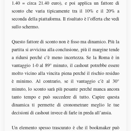
1.40 = circa 21.40 euro), e poi applica un fattore di
sconto che varia tipicamente tra il 10% e il 20% a
seconda della piattaforma. Il risultato è l’offerta che vedi
sullo schermo.
Questo fattore di sconto non è fisso ma dinamico. Più la
partita si avvicina alla conclusione, più il margine tende
a ridursi perché c’è meno incertezza. Se la Roma è in
vantaggio 1-0 al 89° minuto, il cashout potrebbe essere
molto vicino alla vincita piena perché il rischio residuo
è minimo. Al contrario, se il vantaggio c’è al 30°
minuto, lo sconto sarà più pesante perché manca ancora
tanto tempo e può succedere di tutto. Capire questa
dinamica ti permette di cronometrare meglio le tue
decisioni di cashout invece di farle in preda all’ansia.
Un elemento spesso trascurato è che il bookmaker può