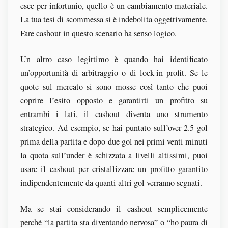
esce per infortunio, quello è un cambiamento materiale.
La tua tesi di scommessa si è indebolita oggettivamente.
Fare cashout in questo scenario ha senso logico.
Un altro caso legittimo è quando hai identificato
un’opportunità di arbitraggio o di lock-in profit. Se le
quote sul mercato si sono mosse così tanto che puoi
coprire l’esito opposto e garantirti un profitto su
entrambi i lati, il cashout diventa uno strumento
strategico. Ad esempio, se hai puntato sull’over 2.5 gol
prima della partita e dopo due gol nei primi venti minuti
la quota sull’under è schizzata a livelli altissimi, puoi
usare il cashout per cristallizzare un profitto garantito
indipendentemente da quanti altri gol verranno segnati.
Ma se stai considerando il cashout semplicemente
perché “la partita sta diventando nervosa” o “ho paura di