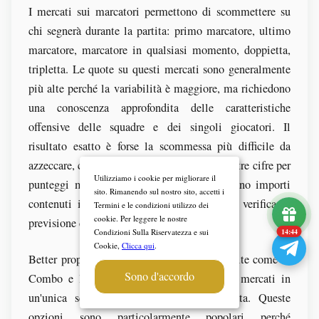
I mercati sui marcatori permettono di scommettere su
chi segnerà durante la partita: primo marcatore, ultimo
marcatore, marcatore in qualsiasi momento, doppietta,
tripletta. Le quote su questi mercati sono generalmente
più alte perché la variabilità è maggiore, ma richiedono
una conoscenza approfondita delle caratteristiche
offensive delle squadre e dei singoli giocatori. Il
risultato esatto è forse la scommessa più difficile da
azzeccare, con quote che possono superare le tre cifre per
Utilizziamo i cookie per migliorare il
punteggi meno probabili, ma che trasformano importi
sito. Rimanendo sul nostro sito, accetti i
contenuti in vincite significative quando si verifica la
Termini e le condizioni utilizzo dei
cookie. Per leggere le nostre
previsione corretta.
Condizioni Sulla Riservatezza e sui
14:43
Cookie,
Clicca qui
.
Better propone anche combinazioni predefinite come la
Sono d'accordo
Combo e la Tricombo, che accorpano più mercati in
un'unica scommessa con quota moltiplicata. Queste
opzioni sono particolarmente popolari perché