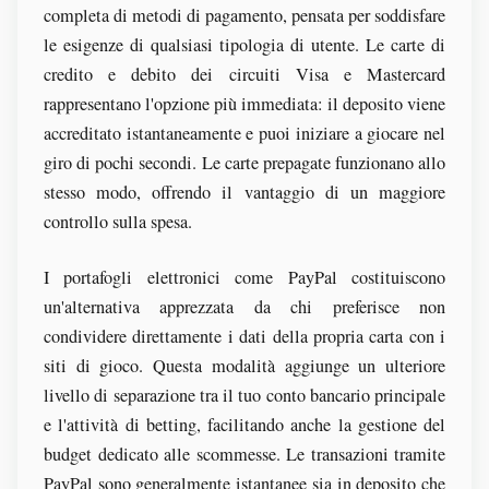
completa di metodi di pagamento, pensata per soddisfare
le esigenze di qualsiasi tipologia di utente. Le carte di
credito e debito dei circuiti Visa e Mastercard
rappresentano l'opzione più immediata: il deposito viene
accreditato istantaneamente e puoi iniziare a giocare nel
giro di pochi secondi. Le carte prepagate funzionano allo
stesso modo, offrendo il vantaggio di un maggiore
controllo sulla spesa.
I portafogli elettronici come PayPal costituiscono
un'alternativa apprezzata da chi preferisce non
condividere direttamente i dati della propria carta con i
siti di gioco. Questa modalità aggiunge un ulteriore
livello di separazione tra il tuo conto bancario principale
e l'attività di betting, facilitando anche la gestione del
budget dedicato alle scommesse. Le transazioni tramite
PayPal sono generalmente istantanee sia in deposito che