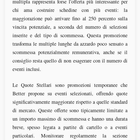
multipla rappresenta forse l'offerta più interessante per
chi ama costruire schedine con più eventi: la
maggiorazione può arrivare fino al 250 percento sulla
vincita potenziale, a seconda del numero di selezioni
inserite e del tipo di scommessa. Questa promozione
trasforma le multiple lunghe da azzardo poco sensato a
scommessa potenzialmente remunerativa, anche se il
consiglio resta quello di non esagerare con il numero di
eventi inclusi.
Le Quote Stellari sono promozioni temporanee che
Better propone su eventi selezionati, offrendo quote
significativamente maggiorate rispetto a quelle standard
di mercato. Queste offerte sono tipicamente limitate a
un importo massimo di scommessa e hanno una durata
breve, spesso legata a partite di cartello o a eventi
particolari. Monitorare regolarmente la sezione