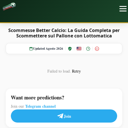
Scommesse Better Calcio: La Guida Completa per
Scommettere sul Pallone con Lottomatica
Updated Agosto 2026
18+
Failed to load.
Retry
Want more predictions?
Telegram channel
Join our
Join