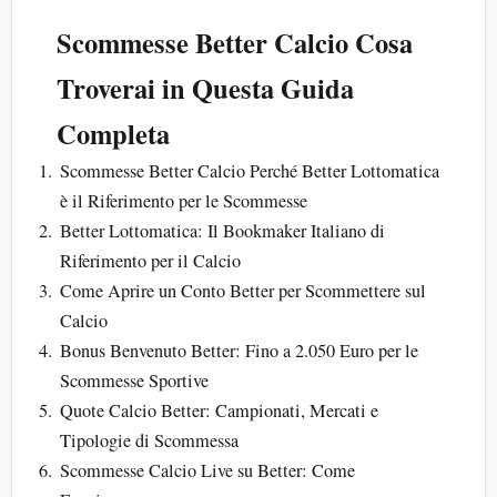
Scommesse Better Calcio Cosa
Troverai in Questa Guida
Completa
Scommesse Better Calcio Perché Better Lottomatica
è il Riferimento per le Scommesse
Better Lottomatica: Il Bookmaker Italiano di
Riferimento per il Calcio
Come Aprire un Conto Better per Scommettere sul
Calcio
Bonus Benvenuto Better: Fino a 2.050 Euro per le
Scommesse Sportive
Quote Calcio Better: Campionati, Mercati e
Tipologie di Scommessa
Scommesse Calcio Live su Better: Come