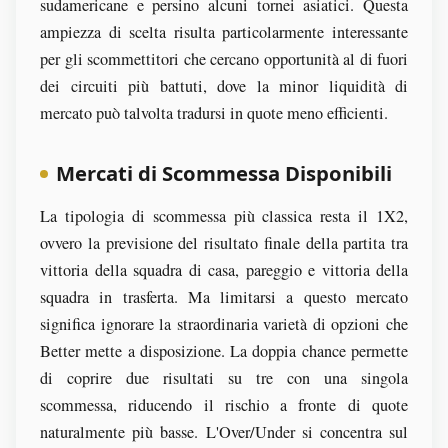
sudamericane e persino alcuni tornei asiatici. Questa
ampiezza di scelta risulta particolarmente interessante
per gli scommettitori che cercano opportunità al di fuori
dei circuiti più battuti, dove la minor liquidità di
mercato può talvolta tradursi in quote meno efficienti.
Mercati di Scommessa Disponibili
La tipologia di scommessa più classica resta il 1X2,
ovvero la previsione del risultato finale della partita tra
vittoria della squadra di casa, pareggio e vittoria della
squadra in trasferta. Ma limitarsi a questo mercato
significa ignorare la straordinaria varietà di opzioni che
Better mette a disposizione. La doppia chance permette
di coprire due risultati su tre con una singola
scommessa, riducendo il rischio a fronte di quote
naturalmente più basse. L'Over/Under si concentra sul