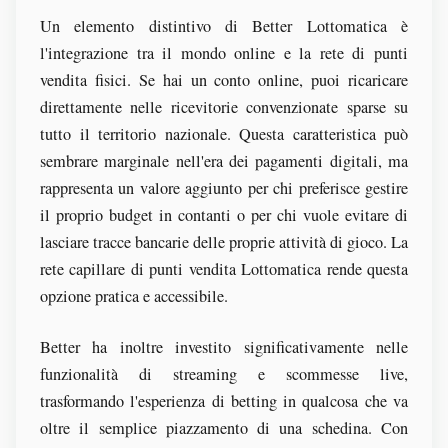
Un elemento distintivo di Better Lottomatica è
l'integrazione tra il mondo online e la rete di punti
vendita fisici. Se hai un conto online, puoi ricaricare
direttamente nelle ricevitorie convenzionate sparse su
tutto il territorio nazionale. Questa caratteristica può
sembrare marginale nell'era dei pagamenti digitali, ma
rappresenta un valore aggiunto per chi preferisce gestire
il proprio budget in contanti o per chi vuole evitare di
lasciare tracce bancarie delle proprie attività di gioco. La
rete capillare di punti vendita Lottomatica rende questa
opzione pratica e accessibile.
Better ha inoltre investito significativamente nelle
funzionalità di streaming e scommesse live,
trasformando l'esperienza di betting in qualcosa che va
oltre il semplice piazzamento di una schedina. Con