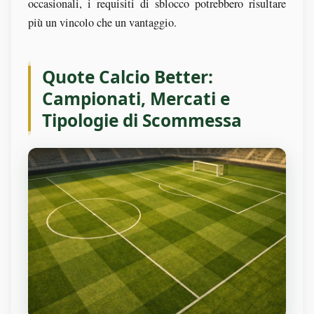
occasionali, i requisiti di sblocco potrebbero risultare
più un vincolo che un vantaggio.
Quote Calcio Better:
Campionati, Mercati e
Tipologie di Scommessa