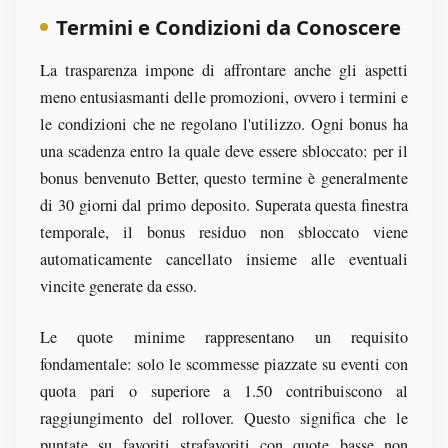
Termini e Condizioni da Conoscere
La trasparenza impone di affrontare anche gli aspetti
meno entusiasmanti delle promozioni, ovvero i termini e
le condizioni che ne regolano l'utilizzo. Ogni bonus ha
una scadenza entro la quale deve essere sbloccato: per il
bonus benvenuto Better, questo termine è generalmente
di 30 giorni dal primo deposito. Superata questa finestra
temporale, il bonus residuo non sbloccato viene
automaticamente cancellato insieme alle eventuali
vincite generate da esso.
Le quote minime rappresentano un requisito
fondamentale: solo le scommesse piazzate su eventi con
quota pari o superiore a 1.50 contribuiscono al
raggiungimento del rollover. Questo significa che le
puntate su favoriti strafavoriti con quote basse non