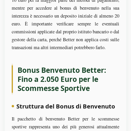
mentre per accedere al bonus di benvenuto nella sua
interezza è necessario un deposito iniziale di almeno 20
euro. È importante verificare sempre le eventuali
commissioni applicate dal proprio istituto bancario o dal
gestore della carta, perché Better non applica costi sulle
transazioni ma altri intermediari potrebbero farlo.
Bonus Benvenuto Better:
Fino a 2.050 Euro per le
Scommesse Sportive
Struttura del Bonus di Benvenuto
Il pacchetto di benvenuto Better per le scommesse
sportive rappresenta uno dei più generosi attualmente