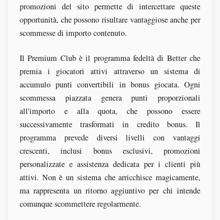
promozioni del sito permette di intercettare queste
opportunità, che possono risultare vantaggiose anche per
scommesse di importo contenuto.
Il Premium Club è il programma fedeltà di Better che
premia i giocatori attivi attraverso un sistema di
accumulo punti convertibili in bonus giocata. Ogni
scommessa piazzata genera punti proporzionali
all'importo e alla quota, che possono essere
successivamente trasformati in credito bonus. Il
programma prevede diversi livelli con vantaggi
crescenti, inclusi bonus esclusivi, promozioni
personalizzate e assistenza dedicata per i clienti più
attivi. Non è un sistema che arricchisce magicamente,
ma rappresenta un ritorno aggiuntivo per chi intende
comunque scommettere regolarmente.