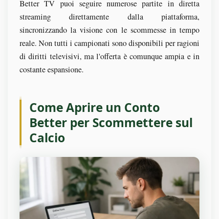
Better TV puoi seguire numerose partite in diretta
streaming direttamente dalla piattaforma,
sincronizzando la visione con le scommesse in tempo
reale. Non tutti i campionati sono disponibili per ragioni
di diritti televisivi, ma l'offerta è comunque ampia e in
costante espansione.
Come Aprire un Conto
Better per Scommettere sul
Calcio