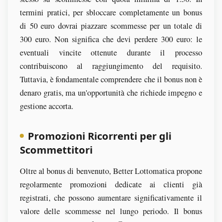
termini pratici, per sbloccare completamente un bonus
di 50 euro dovrai piazzare scommesse per un totale di
300 euro. Non significa che devi perdere 300 euro: le
eventuali vincite ottenute durante il processo
contribuiscono al raggiungimento del requisito.
Tuttavia, è fondamentale comprendere che il bonus non è
denaro gratis, ma un'opportunità che richiede impegno e
gestione accorta.
Promozioni Ricorrenti per gli
Scommettitori
Oltre al bonus di benvenuto, Better Lottomatica propone
regolarmente promozioni dedicate ai clienti già
registrati, che possono aumentare significativamente il
valore delle scommesse nel lungo periodo. Il bonus