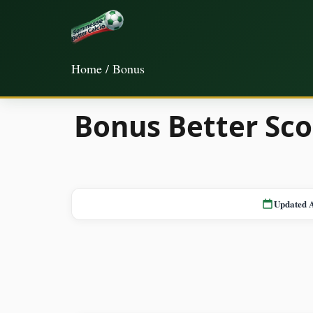
Home
/
Bonus
Bonus Better Sco
Updated 