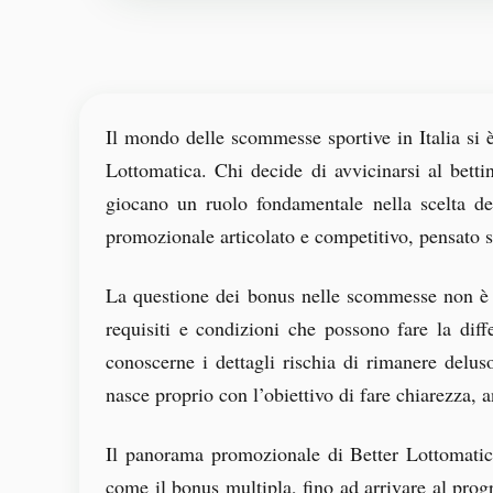
Il mondo delle scommesse sportive in Italia si è
Lottomatica. Chi decide di avvicinarsi al bett
giocano un ruolo fondamentale nella scelta d
promozionale articolato e competitivo, pensato sia
La questione dei bonus nelle scommesse non è 
requisiti e condizioni che possono fare la dif
conoscerne i dettagli rischia di rimanere del
nasce proprio con l’obiettivo di fare chiarezza, 
Il panorama promozionale di Better Lottomatica 
come il bonus multipla, fino ad arrivare al pro