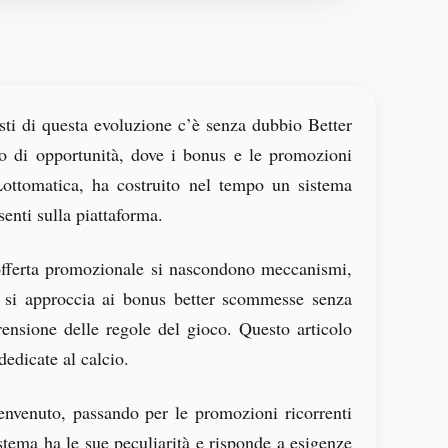
isti di questa evoluzione c’è senza dubbio Better
co di opportunità, dove i bonus e le promozioni
ottomatica, ha costruito nel tempo un sistema
senti sulla piattaforma.
offerta promozionale si nascondono meccanismi,
hi si approccia ai bonus better scommesse senza
nsione delle regole del gioco. Questo articolo
dedicate al calcio.
benvenuto, passando per le promozioni ricorrenti
tema ha le sue peculiarità e risponde a esigenze