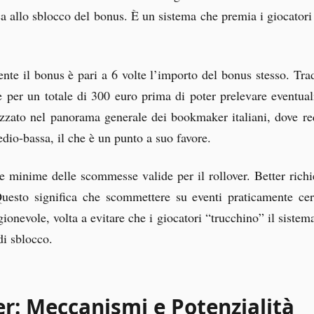
ca allo sblocco del bonus. È un sistema che premia i giocatori
ente il bonus è pari a 6 volte l’importo del bonus stesso. Tra
per un totale di 300 euro prima di poter prelevare eventual
lizzato nel panorama generale dei bookmaker italiani, dove req
dio-bassa, il che è un punto a suo favore.
te minime delle scommesse valide per il rollover. Better ric
Questo significa che scommettere su eventi praticamente ce
agionevole, volta a evitare che i giocatori “trucchino” il sis
di sblocco.
er: Meccanismi e Potenzialità