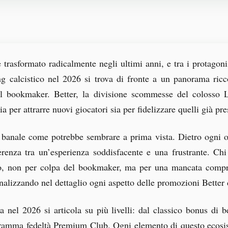
 trasformato radicalmente negli ultimi anni, e tra i protagon
ing calcistico nel 2026 si trova di fronte a un panorama ric
el bookmaker. Better, la divisione scommesse del colosso L
 per attrarre nuovi giocatori sia per fidelizzare quelli già pre
banale come potrebbe sembrare a prima vista. Dietro ogni 
ferenza tra un’esperienza soddisfacente e una frustrante. C
uso, non per colpa del bookmaker, ma per una mancata compre
analizzando nel dettaglio ogni aspetto delle promozioni Better 
nel 2026 si articola su più livelli: dal classico bonus di 
gramma fedeltà Premium Club. Ogni elemento di questo ecosis