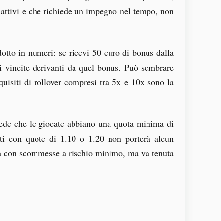
 attivi e che richiede un impegno nel tempo, non
dotto in numeri: se ricevi 50 euro di bonus dalla
i vincite derivanti da quel bonus. Può sembrare
uisiti di rollover compresi tra 5x e 10x sono la
hiede che le giocate abbiano una quota minima di
rti con quote di 1.10 o 1.20 non porterà alcun
tema con scommesse a rischio minimo, ma va tenuta