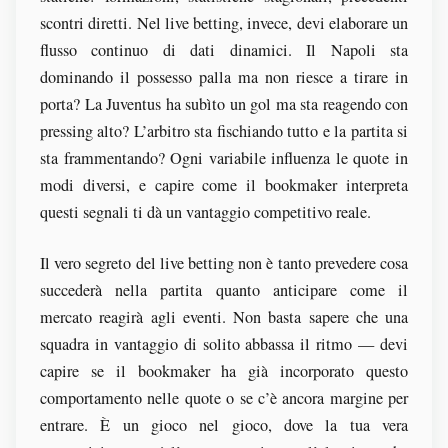
scontri diretti. Nel live betting, invece, devi elaborare un
flusso continuo di dati dinamici. Il Napoli sta
dominando il possesso palla ma non riesce a tirare in
porta? La Juventus ha subìto un gol ma sta reagendo con
pressing alto? L’arbitro sta fischiando tutto e la partita si
sta frammentando? Ogni variabile influenza le quote in
modi diversi, e capire come il bookmaker interpreta
questi segnali ti dà un vantaggio competitivo reale.
Il vero segreto del live betting non è tanto prevedere cosa
succederà nella partita quanto anticipare come il
mercato reagirà agli eventi. Non basta sapere che una
squadra in vantaggio di solito abbassa il ritmo — devi
capire se il bookmaker ha già incorporato questo
comportamento nelle quote o se c’è ancora margine per
entrare. È un gioco nel gioco, dove la tua vera