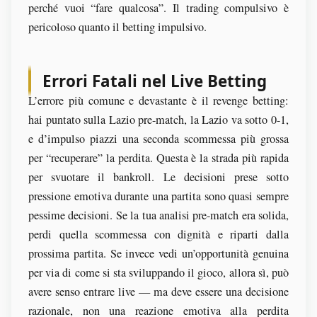
perché vuoi “fare qualcosa”. Il trading compulsivo è
pericoloso quanto il betting impulsivo.
Errori Fatali nel Live Betting
L’errore più comune e devastante è il revenge betting:
hai puntato sulla Lazio pre-match, la Lazio va sotto 0-1,
e d’impulso piazzi una seconda scommessa più grossa
per “recuperare” la perdita. Questa è la strada più rapida
per svuotare il bankroll. Le decisioni prese sotto
pressione emotiva durante una partita sono quasi sempre
pessime decisioni. Se la tua analisi pre-match era solida,
perdi quella scommessa con dignità e riparti dalla
prossima partita. Se invece vedi un’opportunità genuina
per via di come si sta sviluppando il gioco, allora sì, può
avere senso entrare live — ma deve essere una decisione
razionale, non una reazione emotiva alla perdita