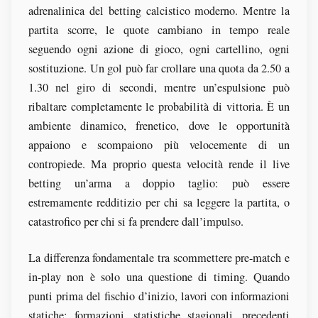
adrenalinica del betting calcistico moderno. Mentre la
partita scorre, le quote cambiano in tempo reale
seguendo ogni azione di gioco, ogni cartellino, ogni
sostituzione. Un gol può far crollare una quota da 2.50 a
1.30 nel giro di secondi, mentre un’espulsione può
ribaltare completamente le probabilità di vittoria. È un
ambiente dinamico, frenetico, dove le opportunità
appaiono e scompaiono più velocemente di un
contropiede. Ma proprio questa velocità rende il live
betting un’arma a doppio taglio: può essere
estremamente redditizio per chi sa leggere la partita, o
catastrofico per chi si fa prendere dall’impulso.
La differenza fondamentale tra scommettere pre-match e
in-play non è solo una questione di timing. Quando
punti prima del fischio d’inizio, lavori con informazioni
statiche: formazioni, statistiche stagionali, precedenti