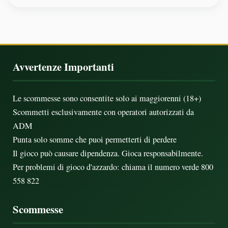
Avvertenze Importanti
Le scommesse sono consentite solo ai maggiorenni (18+)
Scommetti esclusivamente con operatori autorizzati da
ADM
Punta solo somme che puoi permetterti di perdere
Il gioco può causare dipendenza. Gioca responsabilmente.
Per problemi di gioco d'azzardo: chiama il numero verde 800
558 822
Scommesse