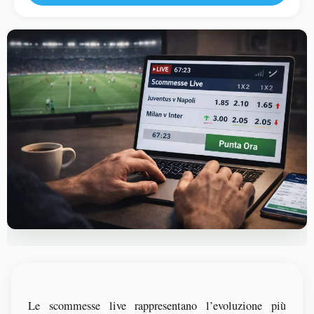
Le scommesse live rappresentano l’evoluzione più