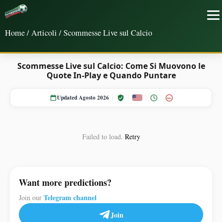
Home
/
Articoli
/
Scommesse Live sul Calcio
Scommesse Live sul Calcio: Come Si Muovono le
Quote In-Play e Quando Puntare
Updated Agosto 2026
18+
Failed to load.
Retry
Want more predictions?
Telegram channel
Join our
Join