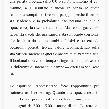
una partita bloccata sullo 0-0 o sull’1-1. Intorno al 75°
minuto, se il risultato è ancora in parità, le quote
tendono a comprimersi verso il pareggio perché il tempo
sta scadendo e la probabilità che nessuna delle due
squadre voglia rischiare aumenta. Ma se stai guardando
la partita e vedi che una squadra sta spingendo con forza,
che ha fatto due o tre cambi offensivi e sta creando
occasioni, potresti trovare valore scommettendo sulla
sua vittoria mentre la quota è ancora relativamente alta.
Il bookmaker sa che il tempo stringe, ma non può vedere
la differenza di intensità in campo — quella la vedi solo
tu.
Le espulsioni rappresentano forse l’opportunità più
fraintesa nel live betting. Quando una squadra resta in
dieci, la sua quota di vittoria esplode immediatamente
— magari da 2.00 a 5.00 o anche di più. La reazione