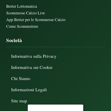
Better Lottomatica
Scommesse Calcio Live
App Better per le Scommesse Calcio
Come Scommettere
Società
Informativa sulla Privacy
Informativa sui Cookie
Chi Siamo
Informazioni Legali
Site map