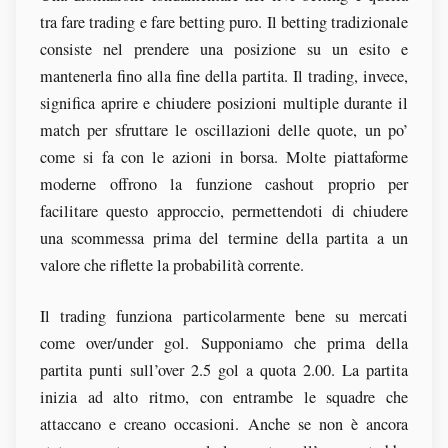
tra fare trading e fare betting puro. Il betting tradizionale
consiste nel prendere una posizione su un esito e
mantenerla fino alla fine della partita. Il trading, invece,
significa aprire e chiudere posizioni multiple durante il
match per sfruttare le oscillazioni delle quote, un po’
come si fa con le azioni in borsa. Molte piattaforme
moderne offrono la funzione cashout proprio per
facilitare questo approccio, permettendoti di chiudere
una scommessa prima del termine della partita a un
valore che riflette la probabilità corrente.
Il trading funziona particolarmente bene su mercati
come over/under gol. Supponiamo che prima della
partita punti sull’over 2.5 gol a quota 2.00. La partita
inizia ad alto ritmo, con entrambe le squadre che
attaccano e creano occasioni. Anche se non è ancora