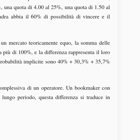
%, una quota di 4.00 al 25%, una quota di 1.50 al
dra abbia il 60% di possibilità di vincere e il
n un mercato teoricamente equo, la somma delle
più di 100%, e la differenza rappresenta il loro
e probabilità implicite sono 40% + 30,3% + 35,7%
 complessiva di un operatore. Un bookmaker con
lungo periodo, questa differenza si traduce in