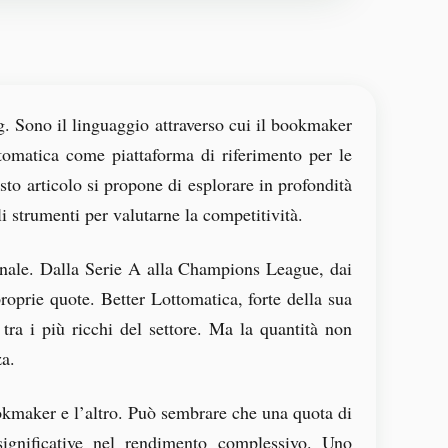
g. Sono il linguaggio attraverso cui il bookmaker
tomatica come piattaforma di riferimento per le
to articolo si propone di esplorare in profondità
i strumenti per valutarne la competitività.
onale. Dalla Serie A alla Champions League, dai
roprie quote. Better Lottomatica, forte della sua
tra i più ricchi del settore. Ma la quantità non
za.
ookmaker e l’altro. Può sembrare che una quota di
ignificative nel rendimento complessivo. Uno