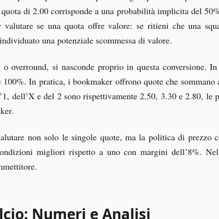
 quota di 2.00 corrisponde a una probabilità implicita del 50
alutare se una quota offre valore: se ritieni che una squa
individuato una potenziale scommessa di valore.
 o overround, si nasconde proprio in questa conversione. I
re 100%. In pratica, i bookmaker offrono quote che sommano a 
ll’1, dell’X e del 2 sono rispettivamente 2.50, 3.30 e 2.80, l
ker.
utare non solo le singole quote, ma la politica di prezzo
ndizioni migliori rispetto a uno con margini dell’8%. Nel 
mmettitore.
lcio: Numeri e Analisi