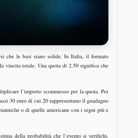
i che le basi siano solide. In Italia, il formato
la vincita totale. Una quota di 2.50 significa che
ltiplicare l’importo scommesso per la quota. Per
ncassi 30 euro di cui 20 rappresentano il guadagno
itanniche o di quelle americane con i segni più e
tima della probabilità che l’evento si verifichi,