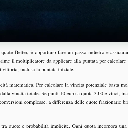
e quote Better, è opportuno fare un passo indietro e assicurars
ime il moltiplicatore da applicare alla puntata per calcolare 
vittoria, inclusa la puntata iniziale.
icità matematica. Per calcolare la vincita potenziale basta mo
a dalla vincita totale. Se punti 10 euro a quota 3.00 e vinci, i
 conversioni complesse, a differenza delle quote frazionarie br
tra quote e probabilità implicite. Ogni quota incorpora una s