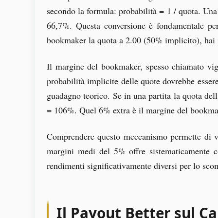
secondo la formula: probabilità = 1 / quota. Una
66,7%. Questa conversione è fondamentale per v
bookmaker la quota a 2.00 (50% implicito), hai 
Il margine del bookmaker, spesso chiamato vig
probabilità implicite delle quote dovrebbe esse
guadagno teorico. Se in una partita la quota de
= 106%. Quel 6% extra è il margine del bookma
Comprendere questo meccanismo permette di val
margini medi del 5% offre sistematicamente co
rendimenti significativamente diversi per lo sco
Il Payout Better sul Ca