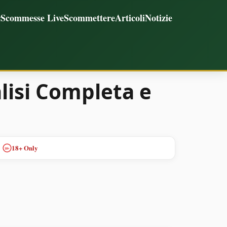
r
Scommesse Live
Scommettere
Articoli
Notizie
lisi Completa e
18+ Only
18+